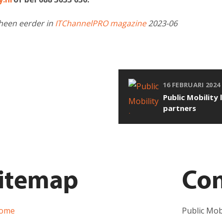
cheen eerder in
ITChannelPRO magazine
2023-06
16 FEBRUARI 2024
Public Mobility
partners
itemap
Con
ome
Public Mobi