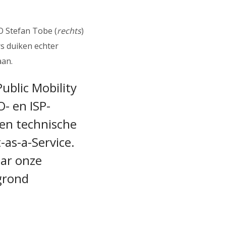
O Stefan Tobe (
rechts
)
rs duiken echter
aan.
Public Mobility
- en ISP-
een technische
-as-a-Service.
ar onze
rgrond