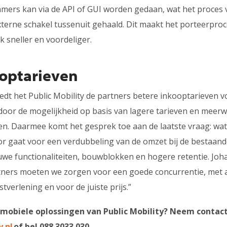
mers kan via de API of GUI worden gedaan, wat het proces 
xterne schakel tussenuit gehaald. Dit maakt het porteerproce
 sneller en voordeliger.
ooptarieven
iedt het Public Mobility de partners betere inkooptarieven v
oor de mogelijkheid op basis van lagere tarieven en meer
en. Daarmee komt het gesprek toe aan de laatste vraag: wat
or gaat voor een verdubbeling van de omzet bij de bestaand
we functionaliteiten, bouwblokken en hogere retentie. Joh
ners moeten we zorgen voor een goede concurrentie, met 
verlening en voor de juiste prijs.”
mobiele oplossingen van Public Mobility? Neem contac
y.nl
of bel 088 3033 030.