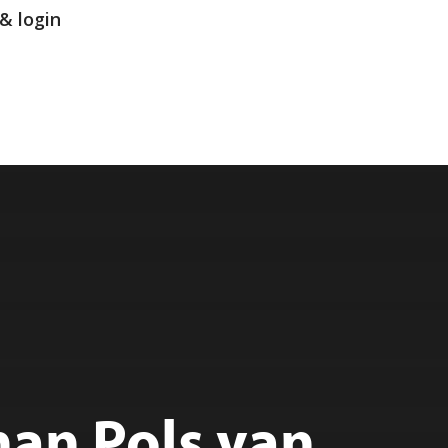
& login
han Pols van