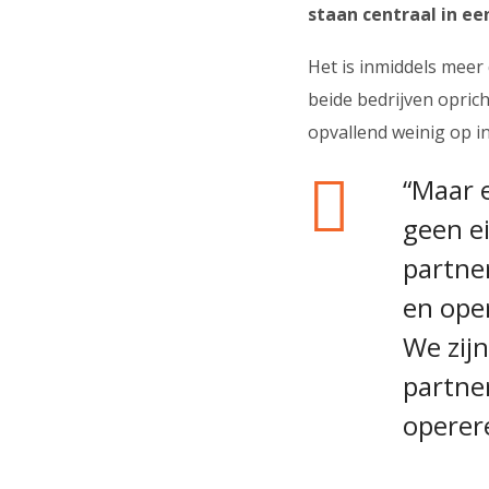
staan centraal in ee
Het is inmiddels meer 
beide bedrijven opric
opvallend weinig op in
“Maar e
geen e
partner
en oper
We zij
partner
operer