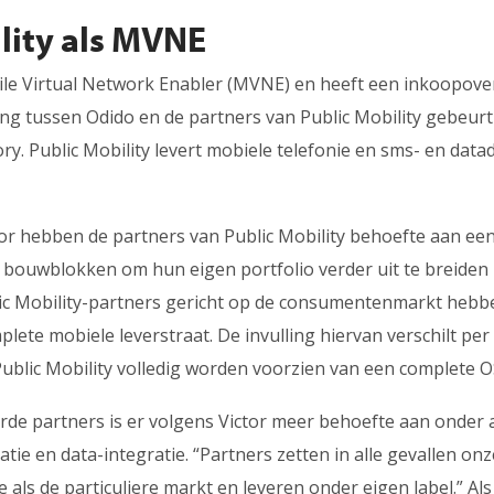
lity als MVNE
ile Virtual Network Enabler (MVNE) en heeft een inkoopov
ng tussen Odido en de partners van Public Mobility gebeurt
ry. Public Mobility levert mobiele telefonie en sms- en da
or hebben de partners van Public Mobility behoefte aan ee
 bouwblokken om hun eigen portfolio verder uit te breiden 
lic Mobility-partners gericht op de consumentenmarkt hebb
lete mobiele leverstraat. De invulling hiervan verschilt per
Public Mobility volledig worden voorzien van een complete 
eerde partners is er volgens Victor meer behoefte aan onder
atie en data-integratie. “Partners zetten in alle gevallen onz
e als de particuliere markt en leveren onder eigen label.” Al