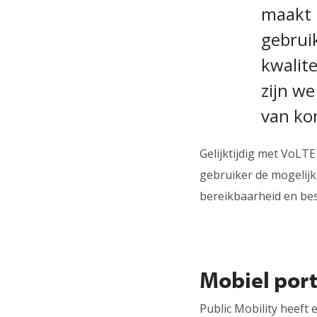
maakt h
gebrui
kwalite
zijn w
van ko
Gelijktijdig met VoLTE
gebruiker de mogelijkh
bereikbaarheid en be
Mobiel por
Public Mobility heeft