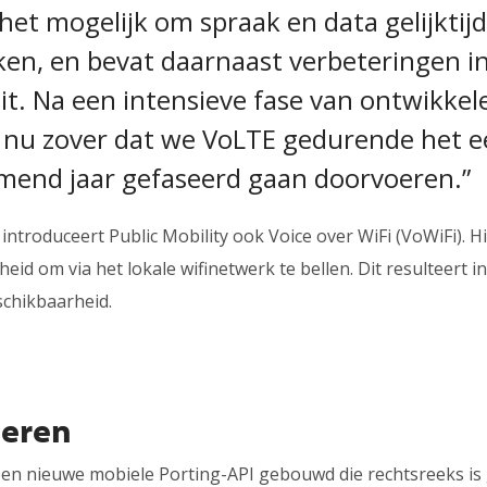
et mogelijk om spraak en data gelijktijd
ken, en bevat daarnaast verbeteringen in
it. Na een intensieve fase van ontwikkel
e nu zover dat we VoLTE gedurende het e
mend jaar gefaseerd gaan doorvoeren.”
 introduceert Public Mobility ook Voice over WiFi (VoWiFi). 
eid om via het lokale wifinetwerk te bellen. Dit resulteert 
schikbaarheid.
teren
 een nieuwe mobiele Porting-API gebouwd die rechtsreeks i